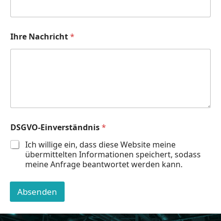
D
Ihre Nachricht
*
S
G
V
O
-
E
i
n
v
e
DSGVO-Einverständnis
*
r
s
Ich willige ein, dass diese Website meine
t
übermittelten Informationen speichert, sodass
ä
meine Anfrage beantwortet werden kann.
n
d
n
Absenden
i
s
D