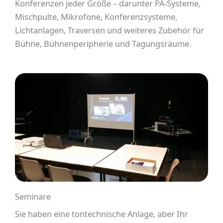
Konferenzen jeder Größe – darunter PA-Systeme,
Mischpulte, Mikrofone, Konferenzsysteme,
Lichtanlagen, Traversen und weiteres Zubehör für
Bühne, Bühnenperipherie und Tagungsräume.
Seminare
Sie haben eine tontechnische Anlage, aber Ihr